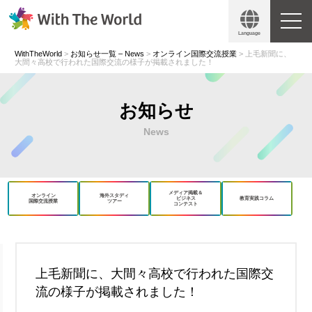
Language
WithTheWorld
>
お知らせ一覧 – News
>
オンライン国際交流授業
>
上毛新聞に、
大間々高校で行われた国際交流の様子が掲載されました！
お知らせ
News
メディア掲載＆
オンライン
海外スタディ
ビジネス
教育実践コラム
国際交流授業
ツアー
コンテスト
book
X
上毛新聞に、大間々高校で行われた国際交
流の様子が掲載されました！
Copy