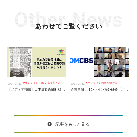
あわせてご覧ください
20
#
オンライン国際交流授業
/
メディア掲載＆ビジネスコンテスト
#
オンライン国際交流授業
2023/03/13
2021/08/12
【メディア掲載】日本教育新聞社様に関西創価高校での国際交流の様子を取材して頂きました！
企業事例：オンライン海外研修【バイアコム・ネットワークス・ジャパン株式会社】
記事をもっと見る