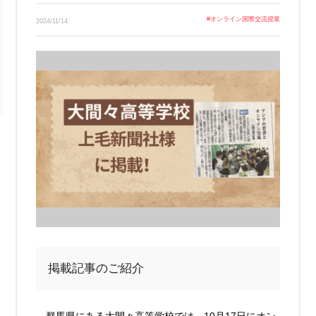
Link
#
オンライン国際交流授業
2024/11/14
掲載記事のご紹介
群馬県にある大間々高等学校では、10月17日にオン