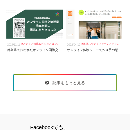
#
メディア掲載＆ビジネスコンテスト
#
海外スタディツアー
/
メディア掲載＆ビジネスコンテスト
2024/11/11
2022/04/12
20
徳島県で行われたオンライン国際交流授業を、読売新聞にて掲載いただきました！
オンライン体験ツアーで作り手の想いを届ける！IT力が地場産業と若い世代との架け橋にｌ兵庫県ＩＴ人材育成プロジェクト With The World社受託事業
記事をもっと見る
Facebookでも、