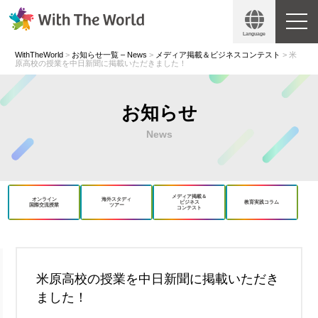
Language
WithTheWorld
>
お知らせ一覧 – News
>
メディア掲載＆ビジネスコンテスト
>
米
原高校の授業を中日新聞に掲載いただきました！
お知らせ
News
メディア掲載＆
オンライン
海外スタディ
ビジネス
教育実践コラム
国際交流授業
ツアー
コンテスト
book
X
米原高校の授業を中日新聞に掲載いただき
ました！
Copy