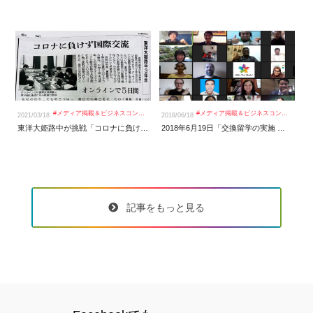
#
メディア掲載＆ビジネスコンテスト
#
メディア掲載＆ビジネスコンテスト
2021/03/18
2018/06/18
20
東洋大姫路中が挑戦「コロナに負けずオンラインで国際交流」朝日新聞で掲載いただきました！
2018年6月19日「交換留学の実施 議論してきた仲間に出会い感動」じゃかるた新聞で掲載
記事をもっと見る