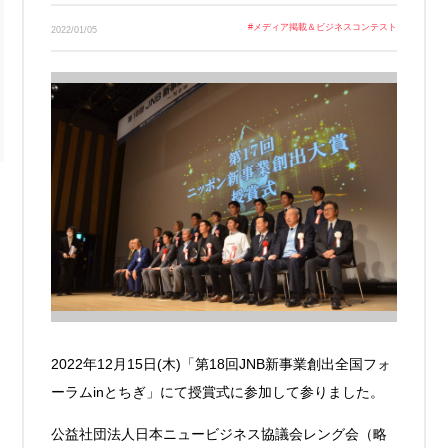
Link
#
メディア掲載＆ビジネスコンテスト
2022/01/05
2022年12月15日(木)「第18回JNB新事業創出全国フォ
ーラムinとちぎ」にて授賞式に参加して参りました。
公益社団法人日本ニュービジネス協議会レング会（略