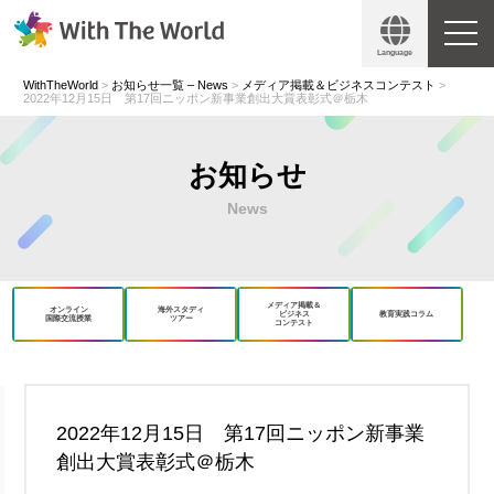
Language
WithTheWorld
>
お知らせ一覧 – News
>
メディア掲載＆ビジネスコンテスト
>
2022年12月15日 第17回ニッポン新事業創出大賞表彰式＠栃木
お知らせ
News
メディア掲載＆
オンライン
海外スタディ
ビジネス
教育実践コラム
国際交流授業
ツアー
コンテスト
book
X
2022年12月15日 第17回ニッポン新事業
創出大賞表彰式＠栃木
Copy