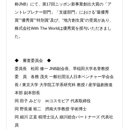
称JNB）にて、第17回ニッポン新事業創出大賞の「ア
ントレプレナー部門」「支援部門」における”最優秀
賞””優秀賞””特別賞”及び、”地方創生賞”の受賞があり、
株式会社With The Worldは優秀賞を授与いただきまし
た。
◆ 審査委員会 ◆
委員長 松田 修一 JNB副会長、早稲田大学名誉教授
委 員 各務 茂夫 一般社団法人日本ベンチャー学会会
長 / 東京大学 大学院工学系研究科 教授 / 産学協創推進
本部 副本部長
同 田子 みどり ㈱コスモピア 代表取締役
同 野長瀬 裕二 摂南大学教授 学術博士
同 細川 正直 税理士法人 細川総合パートナーズ 代表社
員