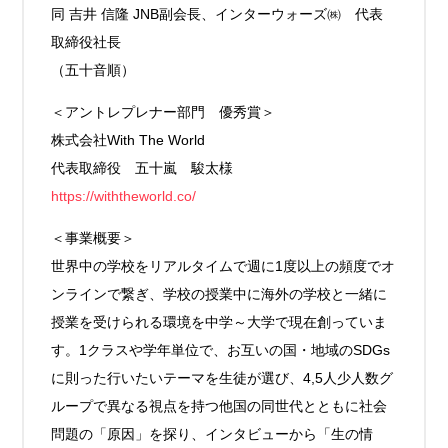
同 吉井 信隆 JNB副会長、インターウォーズ㈱ 代表
取締役社長
（五十音順）
＜アントレプレナー部門 優秀賞＞
株式会社With The World
代表取締役 五十嵐 駿太様
https://withtheworld.co/
＜事業概要＞
世界中の学校をリアルタイムで週に1度以上の頻度でオ
ンラインで繋ぎ、学校の授業中に海外の学校と一緒に
授業を受けられる環境を中学～大学で現在創っていま
す。1クラスや学年単位で、お互いの国・地域のSDGs
に則った行いたいテーマを生徒が選び、4,5人少人数グ
ループで異なる視点を持つ他国の同世代とともに社会
問題の「原因」を探り、インタビューから「生の情