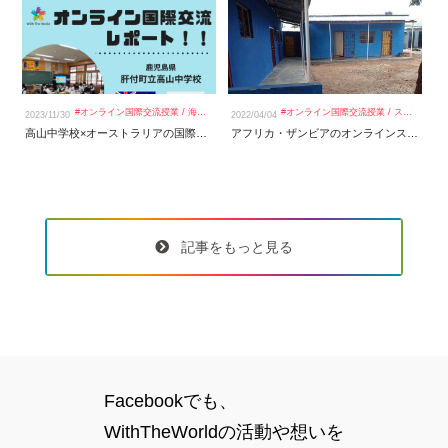
#
オンライン国際交流授業
/
海外スタディツアー
#
オンライン国際交流授業
/
スタッフブログ
2023/11/30
2022/04/04
20
高山中学校×オーストラリアの国際交流レポート
アフリカ・ザンビアのオンラインスタディツアーで教室建設、24人の新たな生徒の受け入れ ＜オンラインスタディツアーはWith The Worldへ＞
記事をもっと見る
Facebookでも、
WithTheWorldの活動や想いを