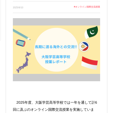
Link
#
オンライン国際交流授業
2025/8/10
2025年度、大阪学芸高等学校では一年を通して計6
回に及ぶのオンライン国際交流授業を実施していま