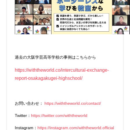
過去の大阪学芸高等学校の事例はこちらから
https://withtheworld.co/intercultural-exchange-
report-osakagakugei-highschool/
お問い合わせ：
https://withtheworld.co/contact/
Twitter：
https://twitter.com/withtheworld
Instagram：
https://instagram.com/withtheworld.official