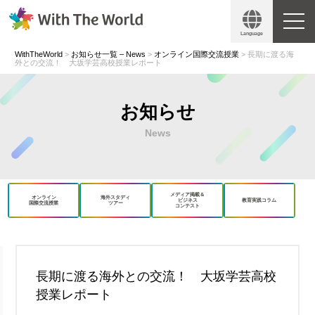
Language
WithTheWorld
>
お知らせ一覧 – News
>
オンライン国際交流授業
>
長期に渡る海
外との交流！ 大坂学芸高校授業レポート
お知らせ
News
メディア掲載＆
オンライン
海外スタディ
ビジネス
教育実践コラム
国際交流授業
ツアー
コンテスト
book
X
長期に渡る海外との交流！ 大坂学芸高校
授業レポート
Copy