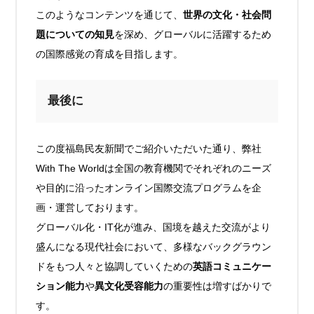
このようなコンテンツを通じて、
世界の文化・社会問
題についての知見
を深め、グローバルに活躍するため
の国際感覚の育成を目指します。
最後に
この度福島民友新聞でご紹介いただいた通り、弊社
With The Worldは全国の教育機関でそれぞれのニーズ
や目的に沿ったオンライン国際交流プログラムを企
画・運営しております。
グローバル化・IT化が進み、国境を越えた交流がより
盛んになる現代社会において、多様なバックグラウン
ドをもつ人々と協調していくための
英語コミュニケー
ション能力
や
異文化受容能力
の重要性は増すばかりで
す。