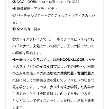
③ NGO LOOBのイロイロ市についての説明
④ 映像視聴＋アクティビティ
⑤ バーチャルツアー＋アクティビティ（ディスカッシ
ョン）
⑥ 全体共有・発表
②のアイスブレイクでは、日本とフィリピンそれぞれ
の
「マナー」文化
について紹介し、互いの国について
の理解を深めます。
④〜⑥のプログラムでは、
現地NGO団体LOOB
の方か
らのフィリピンの
イロイロ市
についての説明や、同市
のごみ処理場とその周辺地域の
環境問題・貧困問題
の
概要に関しての動画視聴を通してフィリピンの社会問
題を学びます。その後、参加生徒達は学習した内容か
ら考えたことや社会問題解決に向けて自身にできるこ
となどについてディスカッションを行い、意見を発表
します。