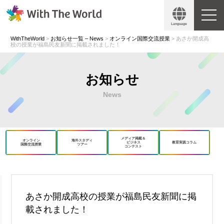
Language
WithTheWorld
>
お知らせ一覧 – News
>
オンライン国際交流授業
>
あさか開成高
校の授業が福島民友新聞に掲載されました！
お知らせ
News
メディア掲載＆
オンライン
海外スタディ
ビジネス
教育実践コラム
国際交流授業
ツアー
コンテスト
book
X
あさか開成高校の授業が福島民友新聞に掲
載されました！
Copy