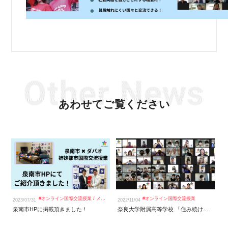
あわせてご覧ください
#
オンライン国際交流授業
/
メディア掲載＆ビジネスコンテスト
#
オンライン国際交流授業
2023/07/31
2022/11/04
20
泉南市HPに掲載頂きました！
奈良大学附属高等学校 「住み続けられるまちづくり」を海外生に発表