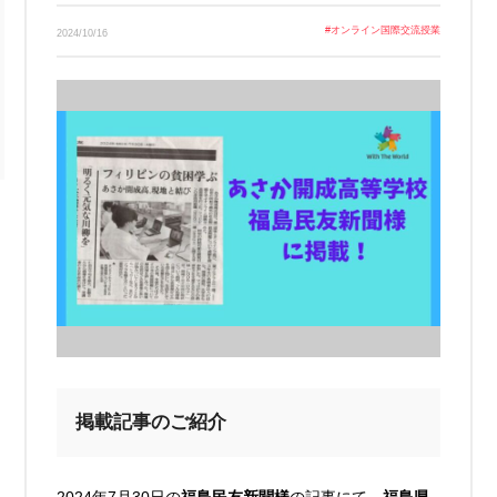
Link
#
オンライン国際交流授業
2024/10/16
掲載記事のご紹介
2024年7月30日の
福島民友新聞様
の記事にて、
福島県