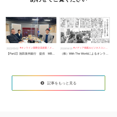
#
オンライン国際交流授業
/
メディア掲載＆ビジネスコンテスト
#
メディア掲載＆ビジネスコンテスト
2022/05/02
2018/04/19
20
【Part2】池田泉州銀行 提供 MBSラジオ 世界一明るい経済電波新聞のラジオ出演をいたしました。
（株）With The Worldによるオンライン海外協同授業の開始 in 日本・インドネシア
記事をもっと見る