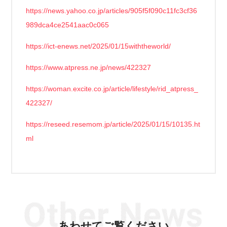
https://news.yahoo.co.jp/articles/905f5f090c11fc3cf36
989dca4ce2541aac0c065
https://ict-enews.net/2025/01/15withtheworld/
https://www.atpress.ne.jp/news/422327
https://woman.excite.co.jp/article/lifestyle/rid_atpress_
422327/
https://reseed.resemom.jp/article/2025/01/15/10135.ht
ml
あわせてご覧ください