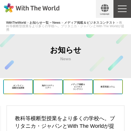
Language
WithTheWorld
>
お知らせ一覧 – News
>
メディア掲載＆ビジネスコンテスト
>
教
科等横断型授業をより多くの学校へ。ブリタニカ・ジャパンとWith The Worldが提
携
お知らせ
News
メディア掲載＆
オンライン
海外スタディ
ビジネス
教育実践コラム
国際交流授業
ツアー
コンテスト
book
X
教科等横断型授業をより多くの学校へ。ブ
リタニカ・ジャパンとWith The Worldが提
Copy