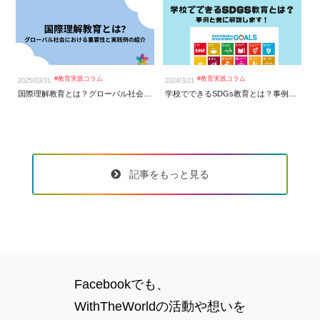
#
教育実践コラム
#
教育実践コラム
2025/03/31
2024/3/21
20
国際理解教育とは？グローバル社会における重要性と実践例の紹介
学校でできるSDGs教育とは？事例と共に解説します！
記事をもっと見る
Facebookでも、
WithTheWorldの活動や想いを