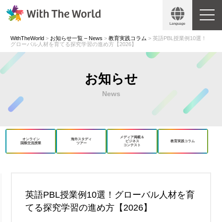
Language
WithTheWorld
>
お知らせ一覧 – News
>
教育実践コラム
>
英語PBL授業例10選！
グローバル人材を育てる探究学習の進め方【2026】
お知らせ
News
メディア掲載＆
オンライン
海外スタディ
ビジネス
教育実践コラム
国際交流授業
ツアー
コンテスト
book
X
英語PBL授業例10選！グローバル人材を育
てる探究学習の進め方【2026】
Copy