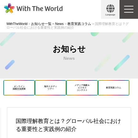
Language
WithTheWorld
>
お知らせ一覧 – News
>
教育実践コラム
>
国際理解教育とは？グ
ローバル社会における重要性と実践例の紹介
お知らせ
News
メディア掲載＆
オンライン
海外スタディ
ビジネス
教育実践コラム
国際交流授業
ツアー
コンテスト
book
X
国際理解教育とは？グローバル社会におけ
る重要性と実践例の紹介
Copy