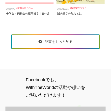
#
教育実践コラム
#
教育実践コラム
2026/4/9
2023/12/21
20
中学生・高校生の短期留学｜夏休みに英語力を伸ばす国際交流プログラム
国内留学の魅力とは
記事をもっと見る
Facebookでも、
WithTheWorldの活動や想いを
ご覧いただけます！