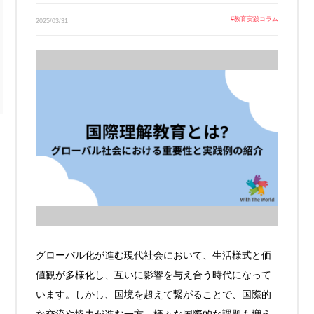
Link
#
教育実践コラム
2025/03/31
グローバル化が進む現代社会において、生活様式と価
値観が多様化し、互いに影響を与え合う時代になって
います。しかし、国境を超えて繋がることで、国際的