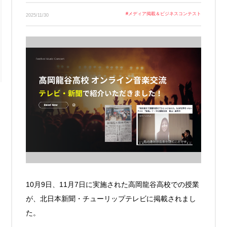
Link
#
メディア掲載＆ビジネスコンテスト
2025/11/30
10月9日、11月7日に実施された高岡龍谷高校での授業
が、北日本新聞・チューリップテレビに掲載されまし
た。