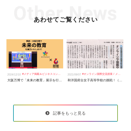
あわせてご覧ください
#
メディア掲載＆ビジネスコンテスト
#
オンライン国際交流授業
/
メディア掲載＆ビジネスコンテスト
2024/12/10
2021/09/07
20
大阪万博で「未来の教育」展示を行います！
和洋国府台女子高等学校の挑戦！（株）With The Worldによる【オンライン国際交流授業】を実施
記事をもっと見る