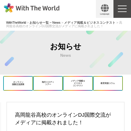
Language
WithTheWorld
>
お知らせ一覧 – News
>
メディア掲載＆ビジネスコンテスト
>
高
岡龍谷高校のオンラインDJ国際交流がメディアに掲載されました！
お知らせ
News
メディア掲載＆
オンライン
海外スタディ
ビジネス
教育実践コラム
国際交流授業
ツアー
コンテスト
book
X
高岡龍谷高校のオンラインDJ国際交流が
メディアに掲載されました！
Copy