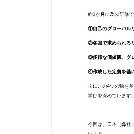
約1か月に及ぶ研修
①自己のグローバル
②各国で求められる
③多様な価値観、グ
④作成した定義を基
主にこの4つの軸を
学びを深めています
今回は、日本（弊社
います。