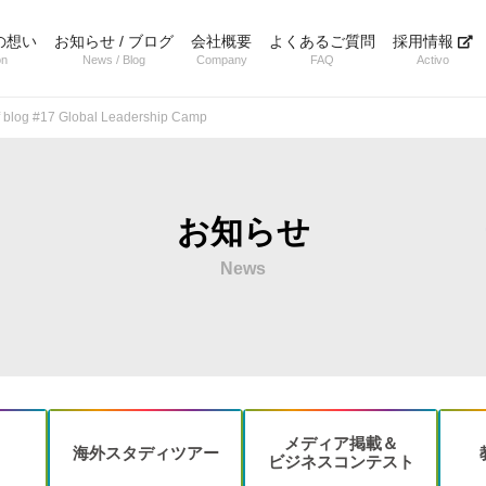
の想い
お知らせ / ブログ
会社概要
よくあるご質問
採用情報
on
News / Blog
Company
FAQ
Activo
ff blog #17 Global Leadership Camp
お知らせ
News
メディア掲載＆
海外スタディ
ツアー
ビジネス
コンテスト