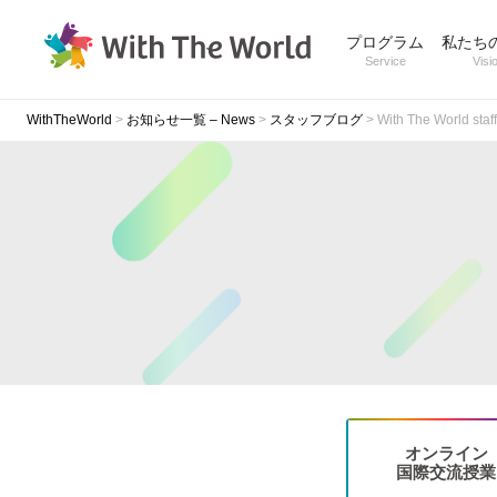
プログラム
私たち
Service
Visi
WithTheWorld
>
お知らせ一覧 – News
>
スタッフブログ
>
With The World sta
オンライン
国際交流授業