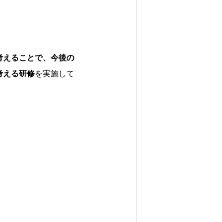
。
考えることで、今後の
考える研修
を実施して