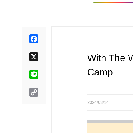
Facebook
With The W
X
Camp
Line
Copy
Link
2024/03/14