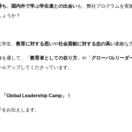
持ち、国内外で学ぶ学生達との出会い
も、弊社プログラムを実
しょうか？
大学生、
教育に対する思い
や
社会貢献に対する志の高い
素敵な
修を通して、「
教育者としての在り方
」や「
グローバルリーダ
キルアップしてくださっています。
obal Leadership Camp」！
子をお伝えします。