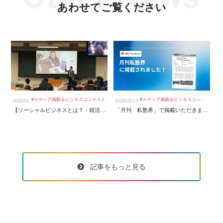
あわせてご覧ください
#
メディア掲載＆ビジネスコンテスト
#
メディア掲載＆ビジネスコンテスト
2020/01
2026/05/13
20
【ソーシャルビジネスとは？・就活の前にやっておくべきこと】千葉商科大学で講演を行いました
「月刊 私塾界」で掲載いただきました！
記事をもっと見る