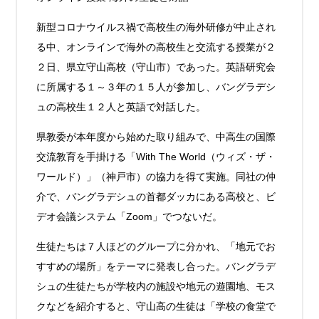
新型コロナウイルス禍で高校生の海外研修が中止され
る中、オンラインで海外の高校生と交流する授業が２
２日、県立守山高校（守山市）であった。英語研究会
に所属する
１～３年の１５人が参加し、バングラデシ
ュの高校生１２人と英語で対話した。
県教委が本年度から始めた取り組みで、中高生の国際
交流教育を手掛ける「With The World（ウィズ・ザ・
ワールド）」（神戸市）の協力を得て実施。同社の仲
介で、バングラデシュの首都ダッカにある高校と、ビ
デオ会議システム「Zoom」でつないだ。
生徒たちは７人ほどのグ
ループに分かれ、「地元でお
すすめの場所」をテーマに発表し合った。バングラデ
シュの生徒たちが学校内の施設や地元の遊園地、モス
クなどを紹介すると、守山高の生徒は「学校の食堂で