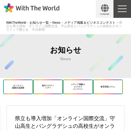
Language
WithTheWorld
>
お知らせ一覧 – News
>
メディア掲載＆ビジネスコンテスト
>
県
立も導入増加「オンライン国際交流」守山高生とバングラデシュの高校生がオン
ラインで繋がる 中日新聞
お知らせ
News
メディア掲載＆
オンライン
海外スタディ
ビジネス
教育実践コラム
国際交流授業
ツアー
コンテスト
book
X
県立も導入増加「オンライン国際交流」守
山高生とバングラデシュの高校生がオンラ
Copy