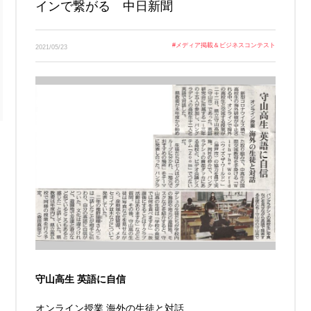
インで繋がる 中日新聞
Link
#
メディア掲載＆ビジネスコンテスト
2021/05/23
守山高生 英語に自信
オンライン授業 海外の生徒と対話