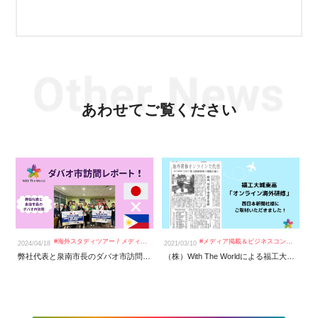
あわせてご覧ください
#
海外スタディツアー
/
メディア掲載＆ビジネスコンテスト
#
メディア掲載＆ビジネスコンテスト
2024/04/18
2021/03/10
20
弊社代表と泉南市長のダバオ市訪問レポート！
（株）With The Worldによる福工大城東高の取り組み「海外研修オンラインで代替」西日本新聞で掲載いただきました。