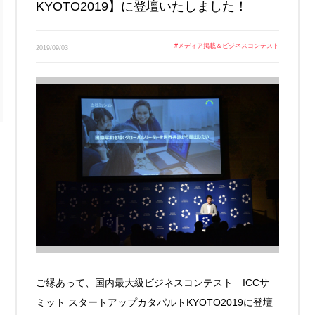
KYOTO2019】に登壇いたしました！
Link
#
メディア掲載＆ビジネスコンテスト
2019/09/03
ご縁あって、国内最大級ビジネスコンテスト ICCサ
ミット スタートアップカタパルトKYOTO2019に登壇