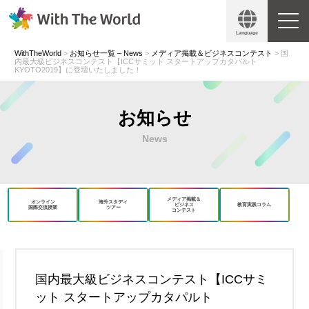
Language
WithTheWorld
>
お知らせ一覧 – News
>
メディア掲載＆ビジネスコンテスト
>
国
内最大級ビジネスコンテスト【ICCサミット スタートアップカタパルト
KYOTO2019】に登壇いたしました！
お知らせ
News
メディア掲載＆
オンライン
海外スタディ
ビジネス
教育実践コラム
国際交流授業
ツアー
コンテスト
book
X
国内最大級ビジネスコンテスト【ICCサミ
ット スタートアップカタパルト
Copy