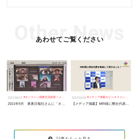
あわせてご覧ください
#
オンライン国際交流授業
/
メディア掲載＆ビジネスコンテスト
#
メディア掲載＆ビジネスコンテスト
2021/09/23
2023/04/28
20
2021年9月 東奥日報社さんに「オンライン国際交流inネパール」についてご取材いただきました！
【メディア掲載】MRI様に弊社代表を取材して頂きました！
記事をもっと見る