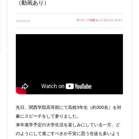
（動画あり）
Link
#
メディア掲載＆ビジネスコンテスト
2019/09/28
先日、関西学院高等部にて高校3年生（約300名）を対
象にスピーチをして参りました。
来年進学予定の大学生活を楽しみにしている一方、ど
のようにして過ごすべきか不安に思う生徒も多いよう