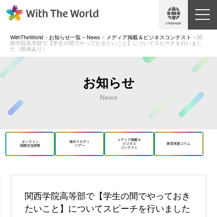
Language
WithTheWorld
>
お知らせ一覧 – News
>
メディア掲載＆ビジネスコンテスト
>
関
西学院高等部で【学生の間でやっておきたいこと】についてスピーチを行いまし
た（動画あり）
お知らせ
News
メディア掲載＆
オンライン
海外スタディ
ビジネス
教育実践コラム
国際交流授業
ツアー
コンテスト
book
X
関西学院高等部で【学生の間でやっておき
たいこと】についてスピーチを行いました
Copy