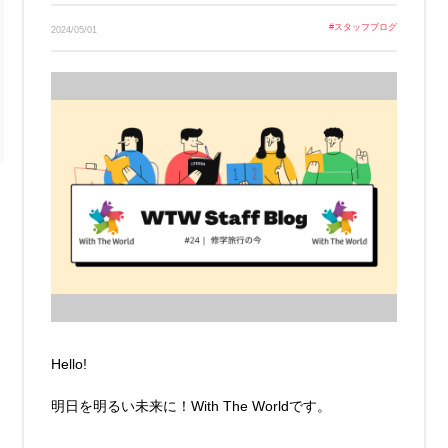
Link
#
スタッフブログ
2024/05/01
Hello!
明日を明るい未来に！With The Worldです。