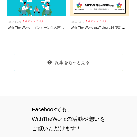
#
スタッフブログ
#
スタッフブログ
2022/11/24
2024/03/07
20
With The World インターン生の声 MediaPR編（広報部門）
With The World staff blog #16 英語を英語で理解する
記事をもっと見る
Facebookでも、
WithTheWorldの活動や想いを
ご覧いただけます！