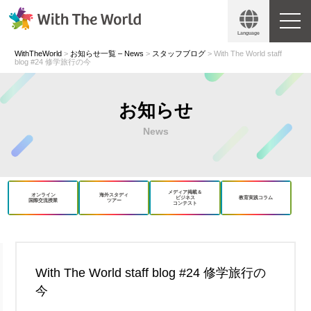
Language
WithTheWorld
>
お知らせ一覧 – News
>
スタッフブログ
>
With The World staff
blog #24 修学旅行の今
お知らせ
News
メディア掲載＆
オンライン
海外スタディ
ビジネス
教育実践コラム
国際交流授業
ツアー
コンテスト
book
X
With The World staff blog #24 修学旅行の
今
Copy